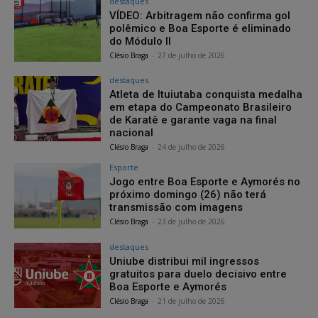
destaques
VÍDEO: Arbitragem não confirma gol
polêmico e Boa Esporte é eliminado
do Módulo II
Clésio Braga
-
27 de julho de 2026
destaques
Atleta de Ituiutaba conquista medalha
em etapa do Campeonato Brasileiro
de Karatê e garante vaga na final
nacional
Clésio Braga
-
24 de julho de 2026
Esporte
Jogo entre Boa Esporte e Aymorés no
próximo domingo (26) não terá
transmissão com imagens
Clésio Braga
-
23 de julho de 2026
destaques
Uniube distribui mil ingressos
gratuitos para duelo decisivo entre
Boa Esporte e Aymorés
Clésio Braga
-
21 de julho de 2026