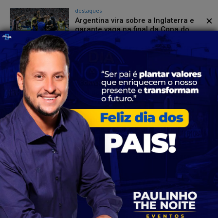
destaques
✕
Argentina vira sobre a Inglaterra e
garante vaga na final da Copa do
Mundo
Redação Canal Janela Aberta
-
16 de julho de 2026
Esporte
Inglaterra e Argentina duelam nesta
quarta-feira (15) por uma vaga na
final da Copa do Mundo
Redação Canal Janela Aberta
-
16 de julho de 2026
destaques
Espanha domina França, vence por 2
a 0 e avança à final da Copa do
Mundo
Redação Canal Janela Aberta
-
15 de julho de 2026
PODCAST CANAL JANELA ABERTA