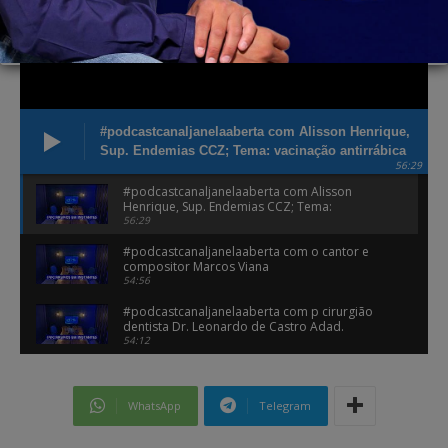
#podcastcanaljanelaaberta com Alisson Henrique,
Sup. Endemias CCZ; Tema: vacinação antirrábica
56:29
#podcastcanaljanelaaberta com Alisson
Henrique, Sup. Endemias CCZ; Tema:
vacinação antirrábica
56:29
#podcastcanaljanelaaberta com o cantor e
compositor Marcos Viana
54:56
#podcastcanaljanelaaberta com p cirurgião
dentista Dr. Leonardo de Castro Adad.
54:12
#podcastcanaljanelaaberta com Kátia Pires,
empresária da Fit Club Academia, de Ituiutaba
47:07
WhatsApp
Telegram
#podcastcanaljanelaaberta Elaine Alves, Pres.
do Sind. dos Trab. e Priscila Albino, tesoureira