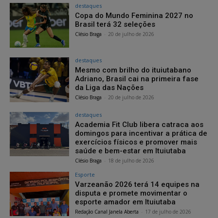
destaques
Copa do Mundo Feminina 2027 no
Brasil terá 32 seleções
Clésio Braga
-
20 de julho de 2026
destaques
Mesmo com brilho do ituiutabano
Adriano, Brasil cai na primeira fase
da Liga das Nações
Clésio Braga
-
20 de julho de 2026
destaques
Academia Fit Club libera catraca aos
domingos para incentivar a prática de
exercícios físicos e promover mais
saúde e bem-estar em Ituiutaba
Clésio Braga
-
18 de julho de 2026
Esporte
Varzeanão 2026 terá 14 equipes na
disputa e promete movimentar o
esporte amador em Ituiutaba
Redação Canal Janela Aberta
-
17 de julho de 2026