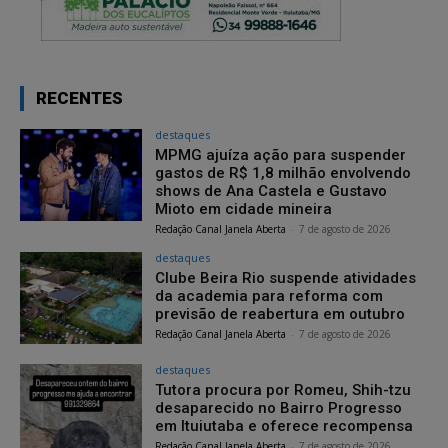
RECENTES
destaques
MPMG ajuíza ação para suspender
gastos de R$ 1,8 milhão envolvendo
shows de Ana Castela e Gustavo
Mioto em cidade mineira
Redação Canal Janela Aberta
-
7 de agosto de 2026
destaques
Clube Beira Rio suspende atividades
da academia para reforma com
previsão de reabertura em outubro
Redação Canal Janela Aberta
-
7 de agosto de 2026
destaques
Tutora procura por Romeu, Shih-tzu
desaparecido no Bairro Progresso
em Ituiutaba e oferece recompensa
Redação Canal Janela Aberta
-
7 de agosto de 2026