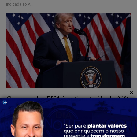
indicada ao A...
✕
Governo dos EUA impõem tarifa de 25%
a produtos brasileiros
Redação Canal Janela Aberta
-
DESTAQUES
16 De Julho De 2026
O governo dos Estados Unidos confirmou, na noite desta quarta-feira,
15 de julho, a aplicação de uma tarifa adicional de 25% sobre milhares