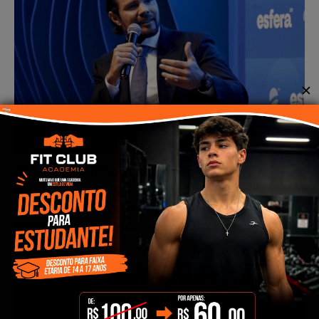
✕
Política
Primeira versão da delação de Vorcaro
citava novo contrato de R$ 50 milhões com
a mulher de Moraes
Redação Canal Janela Aberta
-
5 de junho de 2026
0